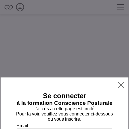
us
z
e
stion

Se connecter
à la formation Conscience Posturale
onscience
L’accès à cette page est limité.
Pour la voir, veuillez vous connecter ci-dessous
ou vous inscrire.
La
Email