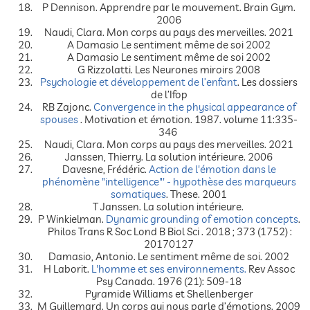
P Dennison. Apprendre par le mouvement. Brain Gym.
2006
Naudi, Clara. Mon corps au pays des merveilles. 2021
A Damasio Le sentiment même de soi 2002
A Damasio Le sentiment même de soi 2002
G Rizzolatti. Les Neurones miroirs 2008
Psychologie et développement de l’enfant
. Les dossiers
de l’Ifop
RB Zajonc.
Convergence in the physical appearance of
spouses
. Motivation et émotion. 1987. volume 11:335-
346
Naudi, Clara. Mon corps au pays des merveilles. 2021
Janssen, Thierry. La solution intérieure. 2006
Davesne, Frédéric.
Action de l'émotion dans le
phénomène "intelligence"' - hypothèse des marqueurs
somatiques
. These. 2001
T Janssen. La solution intérieure.
P Winkielman.
Dynamic grounding of emotion concepts
.
Philos Trans R Soc Lond B Biol Sci . 2018 ; 373 (1752) :
20170127
Damasio, Antonio. Le sentiment même de soi. 2002
H Laborit.
L'homme et ses environnements.
Rev Assoc
Psy Canada. 1976 (21): 509-18
Pyramide Williams et Shellenberger
M Guillemard. Un corps qui nous parle d’émotions. 2009