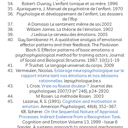
Robert-Ouvray, L'enfant tonique et sa mère. 1996
Ajuriaguerra, J. Manuel de psychiatrie de l’enfant. 1970
Psychologie et développement de l’enfant. Les dossiers
de l’Ifop
A Damasio Le sentiment même de soi.2002
William James. La théorie de l’émotion. 1902
J Ledoux Le cerveau des émotions. 2005
Guy Santibanez-H. A qualitative analysis of emotional
effector patterns and their feedback. The Pavlovian
Bloch S. Effector patterns of basic emotions: a
psychophysiological method for training actors. Journal
of Social and Biological Structures. 1987. 10(1):1-19
P Truchet. Le langage universel du corps. 2009
Vermeulen, Nicolas.
Eclairage neuropsychologique sur le
rapport intime liant nos émotions et nos décisions
rationnelles
. lepsychologue.be.s
L Croix.
Vraie ou fausse douleur ?
Journal des
psychologues 2007/3 (n° 246), p24-2920.
M Rosen. La méthode Rosen. 2003
Lazarus, R. S. (1991).
Cognition and motivation in
emotion
. American Psychologist, 46(4), 352–367.
KR. Scherer.
On the Sequential Nature of Appraisal
Processes: Indirect Evidence from a Recognition Task
.
Cognition and Emotion Volume 13, 1999 - Issue 6
Sander, A systems approach to appraisal mechanisms