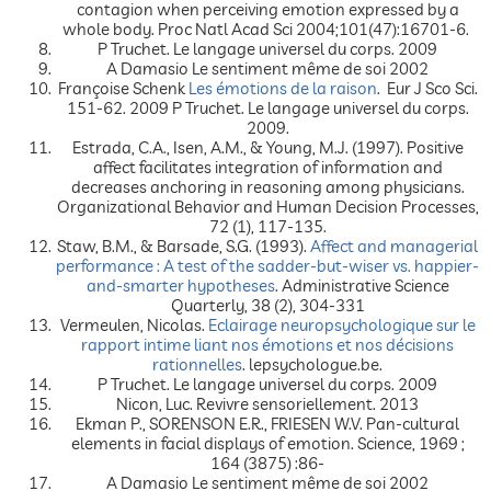
contagion when perceiving emotion expressed by a
whole body. Proc Natl Acad Sci 2004;101(47):16701-6.
P Truchet. Le langage universel du corps. 2009
A Damasio Le sentiment même de soi 2002
Françoise Schenk
Les émotions de la raison
. Eur J Sco Sci.
151-62. 2009 P Truchet. Le langage universel du corps.
2009.
Estrada, C.A., Isen, A.M., & Young, M.J. (1997). Positive
affect facilitates integration of information and
decreases anchoring in reasoning among physicians.
Organizational Behavior and Human Decision Processes,
72 (1), 117-135.
Staw, B.M., & Barsade, S.G. (1993).
Affect and managerial
performance : A test of the sadder-but-wiser vs. happier-
and-smarter hypotheses
. Administrative Science
Quarterly, 38 (2), 304-331
Vermeulen, Nicolas.
Eclairage neuropsychologique sur le
rapport intime liant nos émotions et nos décisions
rationnelles
. lepsychologue.be.
P Truchet. Le langage universel du corps. 2009
Nicon, Luc. Revivre sensoriellement. 2013
Ekman P., SORENSON E.R., FRIESEN W.V. Pan-cultural
elements in facial displays of emotion. Science, 1969 ;
164 (3875) :86-
A Damasio Le sentiment même de soi 2002