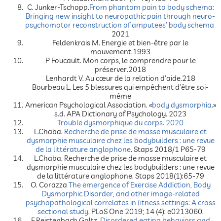
C. Junker-Tschopp.
From phantom pain to body schema:
Bringing new insight to neuropathic pain through neuro-
psychomotor reconstruction of amputees’ body schema
2021
Feldenkrais M. Energie et bien-être par le
mouvement.1993
P Foucault. Mon corps, le comprendre pour le
préserver.2018
Lenhardt V. Au cœur de la relation d’aide.218
Bourbeau L. Les 5 blessures qui empêchent d’être soi-
même
American Psychological Association. «
body dysmorphia
.»
s.d. APA Dictionary of Psychology. 2023
Trouble dysmorphique du corps. 2020
L.Chaba.
Recherche de prise de masse musculaire et
dysmorphie musculaire chez les bodybuilders : une revue
de la littérature anglophone
. Staps 2018/1 P65-79
L.Chaba. Recherche de prise de masse musculaire et
dysmorphie musculaire chez les bodybuilders : une revue
de la littérature anglophone. Staps 2018(1):65-79
O. Corazza
The emergence of Exercise Addiction, Body
Dysmorphic Disorder, and other image-related
psychopathological correlates in fitness settings: A cross
sectional study
. PLoS One 2019; 14 (4): e0213060.
F.Reistenbach Goltz.
Disordered eating behaviors and